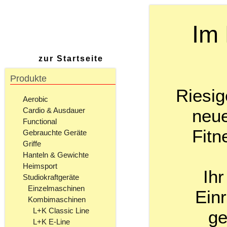
Im 
zur Startseite
Produkte
Riesig
Aerobic
neue
Cardio & Ausdauer
Functional
Fitn
Gebrauchte Geräte
Griffe
Hanteln & Gewichte
Heimsport
Ihr
Studiokraftgeräte
Einzelmaschinen
Einr
Kombimaschinen
L+K Classic Line
ge
L+K E-Line