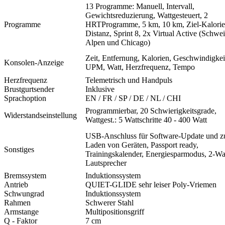
13 Programme: Manuell, Intervall,
Gewichtsreduzierung, Wattgesteuert, 2
Programme
HRTProgramme, 5 km, 10 km, Ziel-Kalorie,
Distanz, Sprint 8, 2x Virtual Active (Schwe
Alpen und Chicago)
Zeit, Entfernung, Kalorien, Geschwindigkei
Konsolen-Anzeige
UPM, Watt, Herzfrequenz, Tempo
Herzfrequenz
Telemetrisch und Handpuls
Brustgurtsender
Inklusive
Sprachoption
EN / FR / SP / DE / NL / CHI
Programmierbar, 20 Schwierigkeitsgrade,
Widerstandseinstellung
Wattgest.: 5 Wattschritte 40 - 400 Watt
USB-Anschluss für Software-Update und 
Laden von Geräten, Passport ready,
Sonstiges
Trainingskalender, Energiesparmodus, 2-Wa
Lautsprecher
Bremssystem
Induktionssystem
Antrieb
QUIET-GLIDE sehr leiser Poly-Vriemen
Schwungrad
Induktionssystem
Rahmen
Schwerer Stahl
Armstange
Multipositionsgriff
Q - Faktor
7 cm