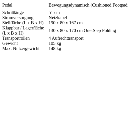
Pedal
Bewegungsdynamisch (Cushioned Footpad
Schrittlänge
51 cm
Stromversorgung
Netzkabel
Stellfläche (L x B x H)
190 x 80 x 167 cm
Klappbar / Lagerfläche
130 x 80 x 170 cm One-Step Folding
(L x B x H)
Transportrollen
4 Aufrechttransport
Gewicht
105 kg
Max. Nutzergewicht
148 kg