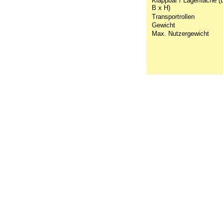
Klappbar / Lagerfläche (
B x H)
Transportrollen
Gewicht
Max. Nutzergewicht