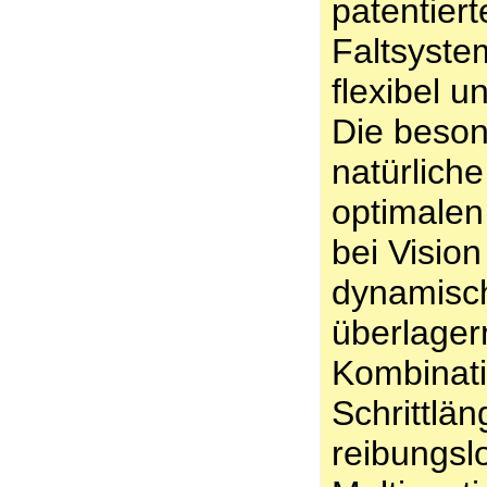
patentier
Faltsyste
flexibel 
Die beson
natürlich
optimalen 
bei Vision
dynamisch
überlager
Kombinati
Schrittlä
reibungsl