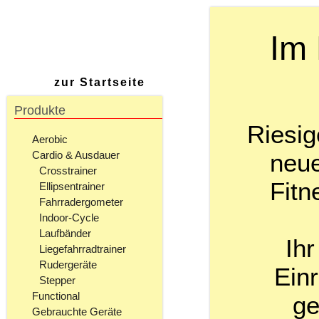
Im 
zur Startseite
Produkte
Riesig
Aerobic
neue
Cardio & Ausdauer
Crosstrainer
Fitn
Ellipsentrainer
Fahrradergometer
Indoor-Cycle
Laufbänder
Ihr
Liegefahrradtrainer
Rudergeräte
Einr
Stepper
Functional
ge
Gebrauchte Geräte