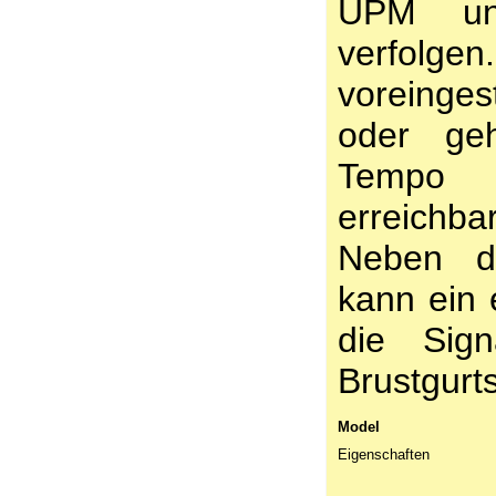
UPM un
verfolge
voreinge
oder ge
Tempo 
erreichba
Neben d
kann ein
die Sign
Brustgurt
Model
Eigenschaften