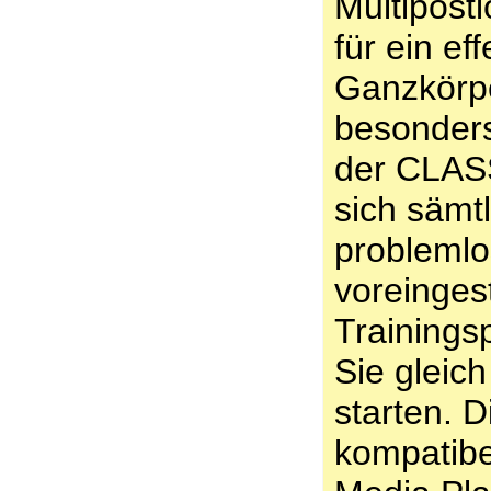
Multipost
für ein eff
Ganzkörpe
besonder
der CLAS
sich sämt
problemlo
voreingest
Training
Sie gleic
starten. 
kompatibe