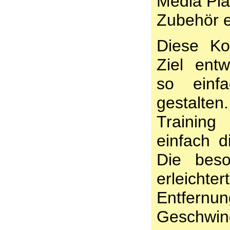
Media Pla
Zubehör er
Diese Ko
Ziel entw
so einf
gestalte
Trainin
einfach d
Die beso
erleichter
Entfe
Geschwind