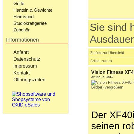
Griffe
Hanteln & Gewichte
Heimsport
Studiokraftgeräte
Sie sind h
Zubehör
Ausdauer
Informationen
Anfahrt
Zurück zur Übersicht
Datenschutz
Artikel zurück
Impressum
Vision Fitness XF40
Kontakt
Art.Nr.: XF40iC
Öffnungszeiten
Bild(er) vergrößern
Der XF40i
seinen ro