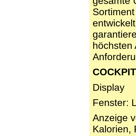
gesamte 
Sortiment
entwickel
garantier
höchsten
Anforderu
COCKPI
Display
Fenster: 
Anzeige vo
Kalorien,