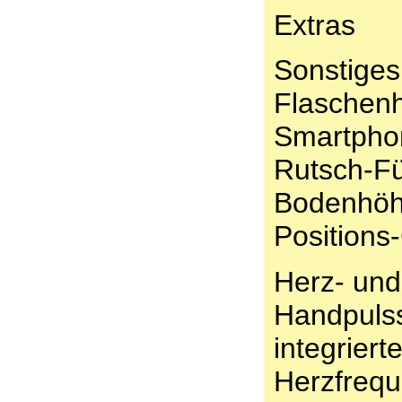
Extras
Sonstiges:
Flaschenh
Smartphon
Rutsch-F
Bodenhöhe
Positions-
Herz- un
Handpuls
integrierte
Herzfreq