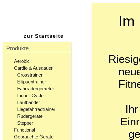
Im 
zur Startseite
Produkte
Riesig
Aerobic
neue
Cardio & Ausdauer
Crosstrainer
Fitn
Ellipsentrainer
Fahrradergometer
Indoor-Cycle
Laufbänder
Ihr
Liegefahrradtrainer
Rudergeräte
Einr
Stepper
Functional
ge
Gebrauchte Geräte