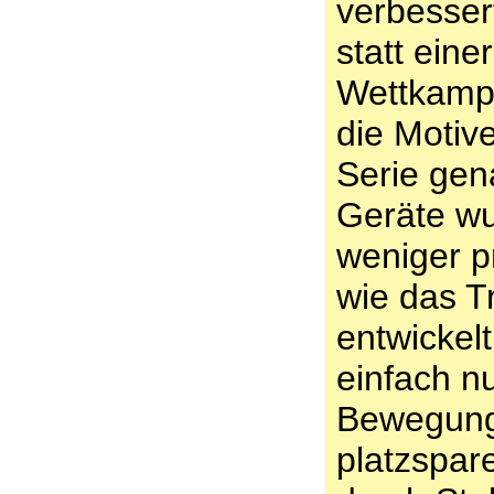
verbesser
statt eine
Wettkampf
die Motiv
Serie gen
Geräte wu
weniger pr
wie das T
entwickel
einfach n
Bewegung 
platzspar