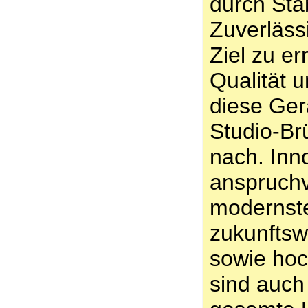
durch Stab
Zuverlässi
Ziel zu er
Qualität 
diese Ger
Studio-Brü
nach. Inn
anspruchv
modernst
zukunftsw
sowie hoc
sind auch