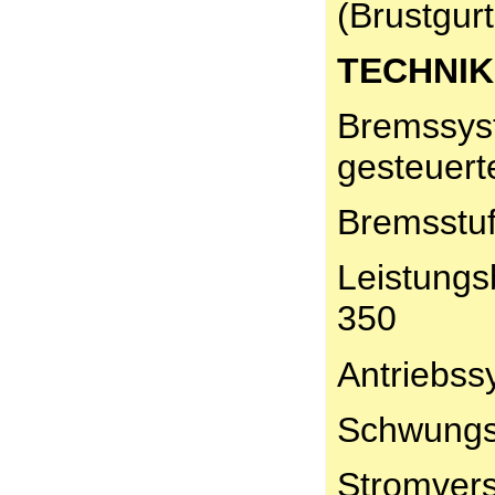
(Brustgurt
TECHNIK
Bremssyst
gesteuer
Bremsstuf
Leistungsb
350
Antriebss
Schwungsc
Stromver