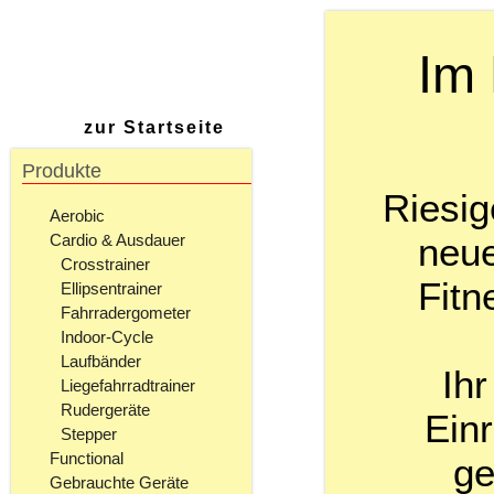
Im 
zur Startseite
Produkte
Riesig
Aerobic
neue
Cardio & Ausdauer
Crosstrainer
Fitn
Ellipsentrainer
Fahrradergometer
Indoor-Cycle
Laufbänder
Ihr
Liegefahrradtrainer
Rudergeräte
Einr
Stepper
Functional
ge
Gebrauchte Geräte