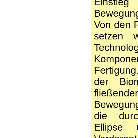
Einstieg
Bewegung
Von den P
setzen wi
Technolo
Kompon
Fertigun
der Bio
fließen
Bewegun
die dur
Ellipse