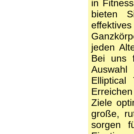
in Fitnes
bieten 
effektive
Ganzkörpe
jeden Alt
Bei uns 
Auswahl
Elliptica
Erreiche
Ziele opt
große, r
sorgen fü