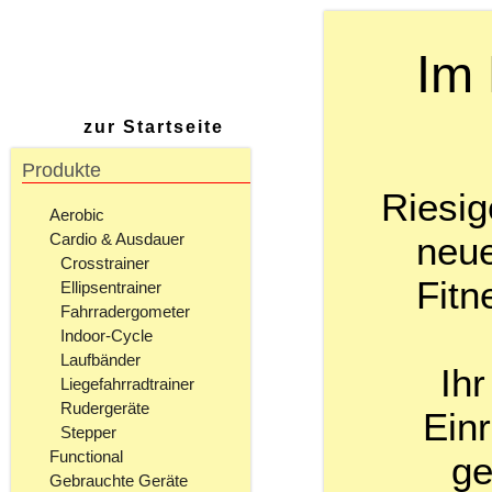
Im 
zur Startseite
Produkte
Riesig
Aerobic
neue
Cardio & Ausdauer
Crosstrainer
Fitn
Ellipsentrainer
Fahrradergometer
Indoor-Cycle
Laufbänder
Ihr
Liegefahrradtrainer
Rudergeräte
Einr
Stepper
Functional
ge
Gebrauchte Geräte