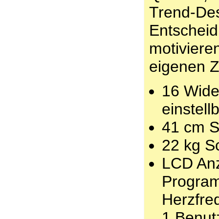
Trend-De
Entsc
motivie
eigenen 
16 Wide
einstell
41 cm S
22 kg 
LCD Anz
Program
Herzfre
1 Benu