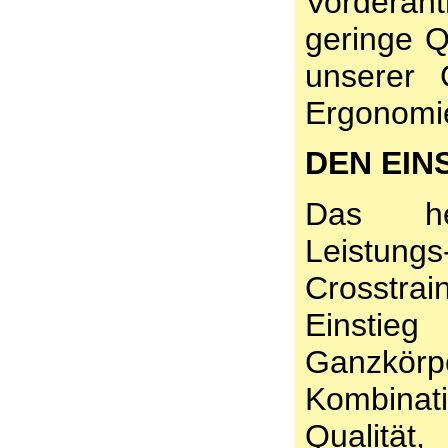
Vorderant
geringe Q
unserer 
Ergonomie
DEN EIN
Das her
Leistung
Crosstrai
Einstieg
Ganzkör
Kombina
Qualität