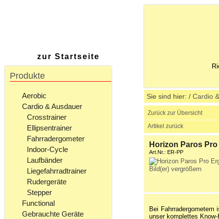
zur Startseite
Ri
Produkte
Aerobic
Sie sind hier:
/
Cardio 
Cardio & Ausdauer
Zurück zur Übersicht
Crosstrainer
Artikel zurück
Ellipsentrainer
Fahrradergometer
Horizon Paros Pro
Indoor-Cycle
Art.Nr.: ER-PP
Laufbänder
Bild(er) vergrößern
Liegefahrradtrainer
Rudergeräte
Stepper
Functional
Bei Fahrradergometern i
Gebrauchte Geräte
unser komplettes Know-H