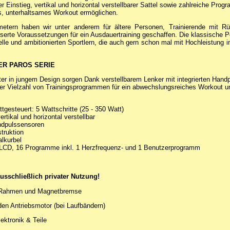
fer Einstieg, vertikal und horizontal verstellbarer Sattel sowie zahlreiche Pro
es, unterhaltsames Workout ermöglichen.
metern haben wir unter anderem für ältere Personen, Trainierende mit R
erte Voraussetzungen für ein Ausdauertraining geschaffen. Die klassische Po
lle und ambitionierten Sportlern, die auch gern schon mal mit Hochleistung i
ER PAROS SERIE
er in jungem Design sorgen Dank verstellbarem Lenker mit integrierten Han
ner Vielzahl von Trainingsprogrammen für ein abwechslungsreiches Workout un
tgesteuert: 5 Wattschritte (25 - 350 Watt)
tikal und horizontal verstellbar
ndpulssensoren
truktion
alkurbel
t LCD, 16 Programme inkl. 1 Herzfrequenz- und 1 Benutzerprogramm
ausschließlich privater Nutzung!
Rahmen und Magnetbremse
den Antriebsmotor (bei Laufbändern)
ektronik & Teile