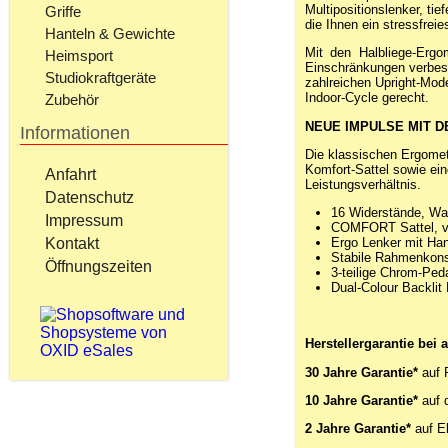
Multipositionslenker, tie
Griffe
die Ihnen ein stressfrei
Hanteln & Gewichte
Mit den Halbliege-Ergo
Heimsport
Einschränkungen verbess
Studiokraftgeräte
zahlreichen Upright-Mode
Indoor-Cycle gerecht.
Zubehör
NEUE IMPULSE MIT D
Informationen
Die klassischen Ergomet
Komfort-Sattel sowie ei
Anfahrt
Leistungsverhältnis.
Datenschutz
16 Widerstände, Wat
Impressum
COMFORT Sattel, ver
Ergo Lenker mit Ha
Kontakt
Stabile Rahmenkons
Öffnungszeiten
3-teilige Chrom-Ped
Dual-Colour Backli
Herstellergarantie bei 
30 Jahre Garantie*
auf 
10 Jahre Garantie*
auf 
2 Jahre Garantie*
auf El