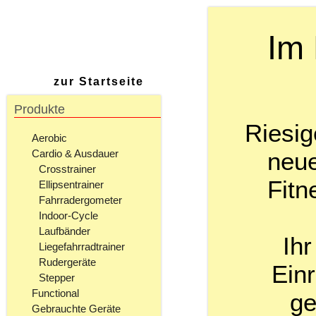
Im 
zur Startseite
Produkte
Riesig
Aerobic
neue
Cardio & Ausdauer
Crosstrainer
Fitn
Ellipsentrainer
Fahrradergometer
Indoor-Cycle
Laufbänder
Ihr
Liegefahrradtrainer
Rudergeräte
Einr
Stepper
Functional
ge
Gebrauchte Geräte