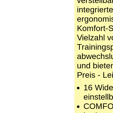
verstellb
integrier
ergonomi
Komfort-S
Vielzahl 
Trainings
abwechsl
und biete
Preis - Le
16 Wide
einstell
COMFORT