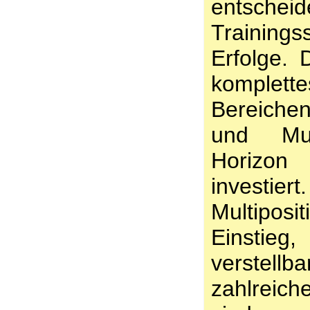
entschei
Training
Erfolge.
komplett
Bereiche
und Mul
Horizon
invest
Multipos
Einstieg,
verstel
zahlreic