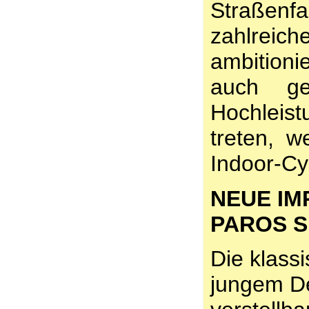
Straßenf
zahlreich
ambition
auch g
Hochlei
treten, 
Indoor-Cy
NEUE IM
PAROS S
Die klass
jungem D