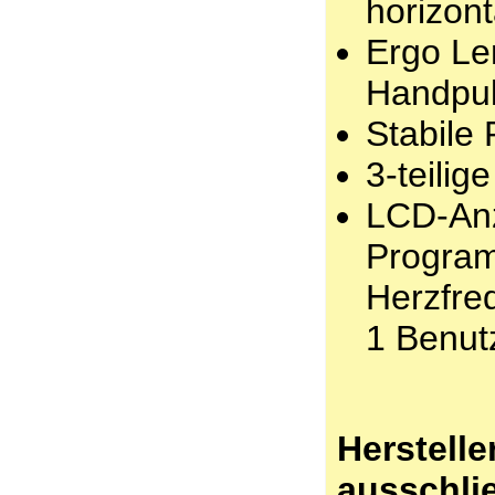
horizont
Ergo Le
Handpu
Stabile
3-teili
LCD-Anz
Program
Herzfre
1 Benu
Herstelle
ausschlie