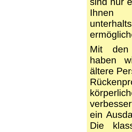
sind nur e
Ihnen 
unterh
ermöglich
Mit den 
haben wi
ältere Pe
Rückenpr
körperli
verbesser
ein Ausda
Die klas