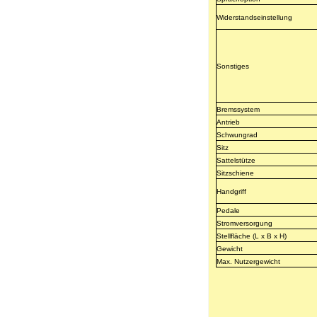
Widerstandseinstellung
Sonstiges
Bremssystem
Antrieb
Schwungrad
Sitz
Sattelstütze
Sitzschiene
Handgriff
Pedale
Stromversorgung
Stellfläche (L x B x H)
Gewicht
Max. Nutzergewicht