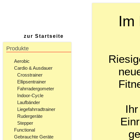
Im 
zur Startseite
Produkte
Riesig
Aerobic
neue
Cardio & Ausdauer
Crosstrainer
Fitn
Ellipsentrainer
Fahrradergometer
Indoor-Cycle
Laufbänder
Ihr
Liegefahrradtrainer
Rudergeräte
Einr
Stepper
Functional
ge
Gebrauchte Geräte