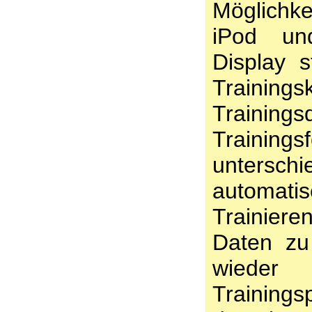
Möglichk
iPod un
Display s
Training
Train
Trainingsf
untersc
automati
Trainiere
Daten zu
wiede
Training