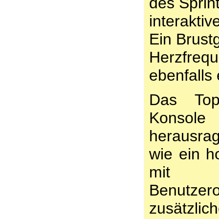
des Sprin
interaktiv
Ein Brust
Herzfrequ
ebenfalls
Das Top
Konso
herausra
wie ein h
mit 
Benutz
zusätzl